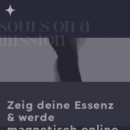
SoULS on a 
mission
Zeig deine Essenz
& werde
magnetisch online